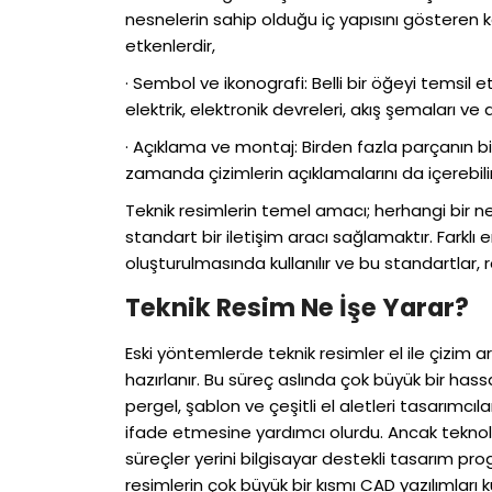
nesnelerin sahip olduğu iç yapısını gösteren ke
etkenlerdir,
· Sembol ve ikonografi: Belli bir öğeyi temsil e
elektrik, elektronik devreleri, akış şemaları v
· Açıklama ve montaj: Birden fazla parçanın bi
zamanda çizimlerin açıklamalarını da içerebilir
Teknik resimlerin temel amacı; herhangi bir n
standart bir iletişim aracı sağlamaktır. Farklı
oluşturulmasında kullanılır ve bu standartlar, 
Teknik Resim Ne İşe Yarar?
Eski yöntemlerde teknik resimler el ile çizim a
hazırlanır. Bu süreç aslında çok büyük bir hass
pergel, şablon ve çeşitli el aletleri tasarımcıl
ifade etmesine yardımcı olurdu. Ancak teknolo
süreçler yerini bilgisayar destekli tasarım pr
resimlerin çok büyük bir kısmı CAD yazılımları kul