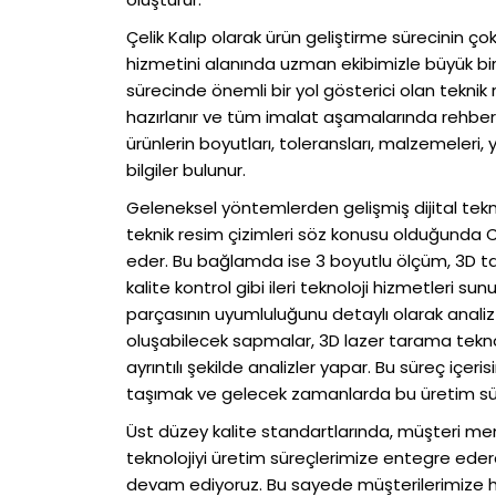
Çelik Kalıp olarak ürün geliştirme sürecinin çok
hizmetini alanında uzman ekibimizle büyük bir
sürecinde önemli bir yol gösterici olan teknik 
hazırlanır ve tüm imalat aşamalarında rehberli
ürünlerin boyutları, toleransları, malzemeleri, yüz
bilgiler bulunur.
Geleneksel yöntemlerden gelişmiş dijital tek
teknik resim çizimleri söz konusu olduğunda 
eder. Bu bağlamda ise 3 boyutlu ölçüm, 3D ta
kalite kontrol gibi ileri teknoloji hizmetleri s
parçasının uyumluluğunu detaylı olarak analiz 
oluşabilecek sapmalar, 3D lazer tarama teknolo
ayrıntılı şekilde analizler yapar. Bu süreç içe
taşımak ve gelecek zamanlarda bu üretim süre
Üst düzey kalite standartlarında, müşteri m
teknolojiyi üretim süreçlerimize entegre ede
devam ediyoruz. Bu sayede müşterilerimize he