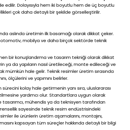
de edilir. Dolayısıyla hem iki boyutlu hem de üç boyutlu
leri çok daha detaylı bir şekilde görselleştirilir.
anda aslında üretimin ilk basamağı olarak dikkat çeker.
k, otomotiv, mobilya ve daha birçok sektörde teknik
linen bir konuşlandırma ve tasarım tekniği olarak dikkat
erin ya da yapıların nasıl üretileceği, monte edileceği ve
lmak mümkün hale gelir. Teknik resimler üretim sırasında
ı, ölçülerini ve yapımını belirler.
 sürecini kolay hale getirmenin yanı sıra, uluslararası
zilmesine yardımcı olur. Standartlara uygun olarak
nde tasarımcı, mühendis ya da teknisyen tarafından
vrensellik sayesinde teknik resim endüstrisindeki
simler ile ürünlerin üretim aşamalarını, montajını,
asını kapsayan tüm süreçler hakkında detaylı bir bilgi