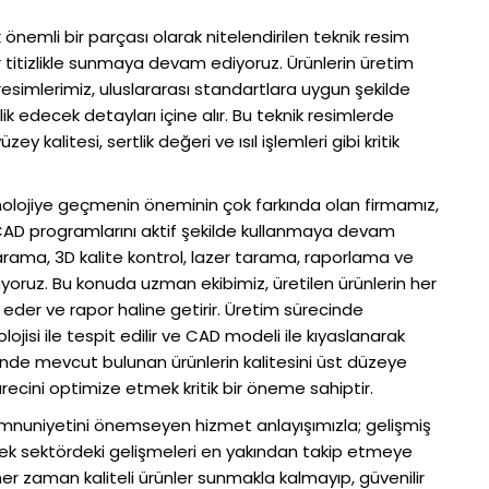
 önemli bir parçası olarak nitelendirilen teknik resim
 titizlikle sunmaya devam ediyoruz. Ürünlerin üretim
resimlerimiz, uluslararası standartlara uygun şekilde
k edecek detayları içine alır. Bu teknik resimlerde
ey kalitesi, sertlik değeri ve ısıl işlemleri gibi kritik
nolojiye geçmenin öneminin çok farkında olan firmamız,
CAD programlarını aktif şekilde kullanmaya devam
rama, 3D kalite kontrol, lazer tarama, raporlama ve
unuyoruz. Bu konuda uzman ekibimiz, üretilen ürünlerin her
eder ve rapor haline getirir. Üretim sürecinde
jisi ile tespit edilir ve CAD modeli ile kıyaslanarak
risinde mevcut bulunan ürünlerin kalitesini üst düzeye
cini optimize etmek kritik bir öneme sahiptir.
emnuniyetini önemseyen hizmet anlayışımızla; gelişmiş
rek sektördeki gelişmeleri en yakından takip etmeye
r zaman kaliteli ürünler sunmakla kalmayıp, güvenilir