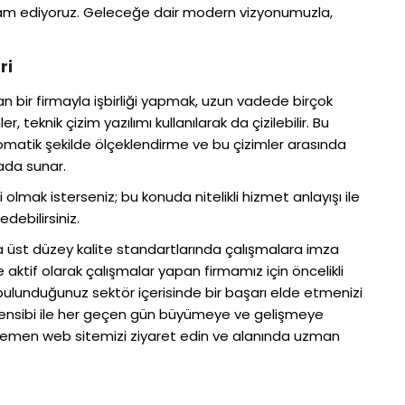
m ediyoruz. Geleceğe dair modern vizyonumuzla,
ri
atan bir firmayla işbirliği yapmak, uzun vadede birçok
r, teknik çizim yazılımı kullanılarak da çizilebilir. Bu
tomatik şekilde ölçeklendirme ve bu çizimler arasında
rada sunar.
bi olmak isterseniz; bu konuda nitelikli hizmet anlayışı ile
debilirsiniz.
da üst düzey kalite standartlarında çalışmalara imza
de aktif olarak çalışmalar yapan firmamız için öncelikli
e bulunduğunuz sektör içerisinde bir başarı elde etmenizi
prensibi ile her geçen gün büyümeye ve gelişmeye
 hemen web sitemizi ziyaret edin ve alanında uzman