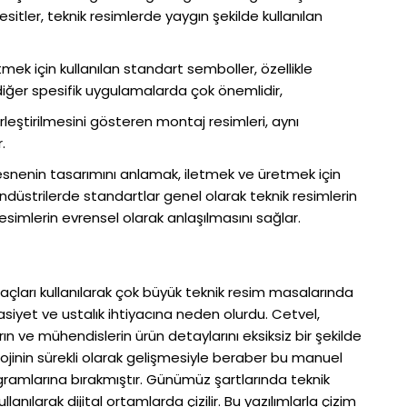
sitler, teknik resimlerde yaygın şekilde kullanılan
tmek için kullanılan standart semboller, özellikle
e diğer spesifik uygulamalarda çok önemlidir,
rleştirilmesini gösteren montaj resimleri, aynı
.
esnenin tasarımını anlamak, iletmek ve üretmek için
 endüstrilerde standartlar genel olarak teknik resimlerin
resimlerin evrensel olarak anlaşılmasını sağlar.
raçları kullanılarak çok büyük teknik resim masalarında
asiyet ve ustalık ihtiyacına neden olurdu. Cetvel,
arın ve mühendislerin ürün detaylarını eksiksiz bir şekilde
jinin sürekli olarak gelişmesiyle beraber bu manuel
ogramlarına bırakmıştır. Günümüz şartlarında teknik
lanılarak dijital ortamlarda çizilir. Bu yazılımlarla çizim