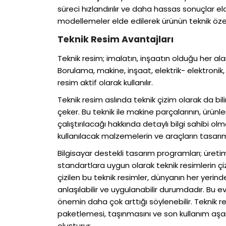
süreci hızlandırılır ve daha hassas sonuçlar el
modellemeler elde edilerek ürünün teknik özellik
Teknik Resim Avantajları
Teknik resim; imalatın, inşaatın olduğu her al
Borulama, makine, inşaat, elektrik- elektroni
resim aktif olarak kullanılır.
Teknik resim aslında teknik çizim olarak da bi
çeker. Bu teknik ile makine parçalarının, ürünl
çalıştırılacağı hakkında detaylı bilgi sahibi o
kullanılacak malzemelerin ve araçların tasarımın
Bilgisayar destekli tasarım programları; üretim
standartlara uygun olarak teknik resimlerin çi
çizilen bu teknik resimler, dünyanın her yeri
anlaşılabilir ve uygulanabilir durumdadır. Bu e
önemin daha çok arttığı söylenebilir. Teknik re
paketlemesi, taşınmasını ve son kullanım aşam
oluşturur.