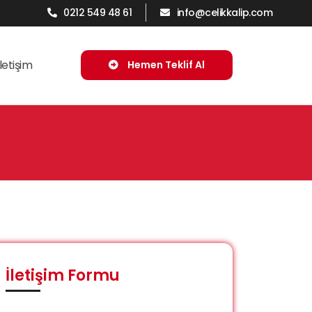
0212 549 48 61
info@celikkalip.com
İletişim
Hemen Teklif Al
İletişim Formu