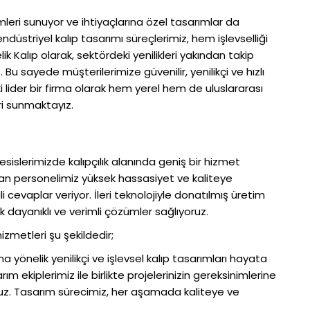
leri sunuyor ve ihtiyaçlarına özel tasarımlar da
endüstriyel kalıp tasarımı süreçlerimiz, hem işlevselliği
lik Kalıp olarak, sektördeki yenilikleri yakından takip
 sayede müşterilerimize güvenilir, yenilikçi ve hızlı
lider bir firma olarak hem yerel hem de uluslararası
ri sunmaktayız.
sislerimizde kalıpçılık alanında geniş bir hizmet
zman personelimiz yüksek hassasiyet ve kaliteye
i cevaplar veriyor. İleri teknolojiyle donatılmış üretim
ik dayanıklı ve verimli çözümler sağlıyoruz.
zmetleri şu şekildedir;
na yönelik yenilikçi ve işlevsel kalıp tasarımları hayata
rım ekiplerimiz ile birlikte projelerinizin gereksinimlerine
oruz. Tasarım sürecimiz, her aşamada kaliteye ve