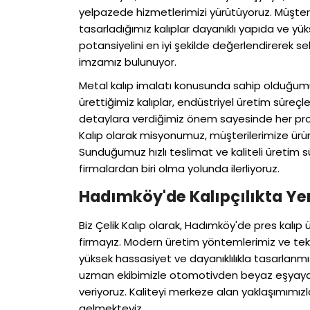
yelpazede hizmetlerimizi yürütüyoruz. Müşteril
tasarladığımız kalıplar dayanıklı yapıda ve y
potansiyelini en iyi şekilde değerlendirerek s
imzamız bulunuyor.
Metal kalıp imalatı konusunda sahip olduğu
ürettiğimiz kalıplar, endüstriyel üretim süreçle
detaylara verdiğimiz önem sayesinde her proj
Kalıp olarak misyonumuz, müşterilerimize ürün 
Sunduğumuz hızlı teslimat ve kaliteli üretim 
firmalardan biri olma yolunda ilerliyoruz.
Hadımköy'de Kalıpçılıkta Yeni
Biz Çelik Kalıp olarak, Hadımköy'de pres kalıp ü
firmayız. Modern üretim yöntemlerimiz ve tekn
yüksek hassasiyet ve dayanıklılıkla tasarlan
uzman ekibimizle otomotivden beyaz eşyaya 
veriyoruz. Kaliteyi merkeze alan yaklaşımımızla
gelmekteyiz.