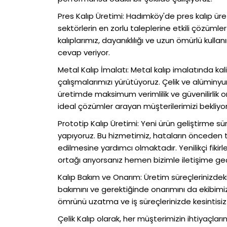
Pres Kalıp Üretimi: Hadımköy'de pres kalıp ü
sektörlerin en zorlu taleplerine etkili çözümler
kalıplarımız, dayanıklılığı ve uzun ömürlü kullan
cevap veriyor.
Metal Kalıp İmalatı: Metal kalıp imalatında ka
çalışmalarımızı yürütüyoruz. Çelik ve alüminyum
üretimde maksimum verimlilik ve güvenilirlik or
ideal çözümler arayan müşterilerimizi bekliyo
Prototip Kalıp Üretimi: Yeni ürün geliştirme sü
yapıyoruz. Bu hizmetimiz, hataların önceden 
edilmesine yardımcı olmaktadır. Yenilikçi fikir
ortağı arıyorsanız hemen bizimle iletişime geçe
Kalıp Bakım ve Onarım: Üretim süreçlerinizdek
bakımını ve gerektiğinde onarımını da ekibimiz
ömrünü uzatma ve iş süreçlerinizde kesintisiz b
Çelik Kalıp olarak, her müşterimizin ihtiyaçların