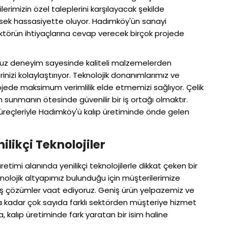
erimizin özel taleplerini karşılayacak şekilde
üksek hassasiyette oluyor. Hadımköy'ün sanayi
ektörün ihtiyaçlarına cevap verecek birçok projede
muz deneyim sayesinde kaliteli malzemelerden
rinizi kolaylaştırıyor. Teknolojik donanımlarımız ve
ede maksimum verimlilik elde etmemizi sağlıyor. Çelik
sunmanın ötesinde güvenilir bir iş ortağı olmaktır.
süreçleriyle Hadımköy'ü kalıp üretiminde önde gelen
likçi Teknolojiler
retimi alanında yenilikçi teknolojilerle dikkat çeken bir
olojik altyapımız bulunduğu için müşterilerimize
mış çözümler vaat ediyoruz. Geniş ürün yelpazemiz ve
kadar çok sayıda farklı sektörden müşteriye hizmet
, kalıp üretiminde fark yaratan bir isim haline