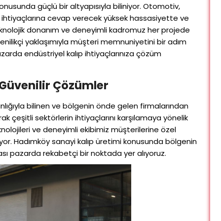
 konusunda güçlü bir altyapısıyla biliniyor. Otomotiv,
l ihtiyaçlarına cevap verecek yüksek hassasiyette ve
 teknolojik donanım ve deneyimli kadromuz her projede
Yenilikçi yaklaşımıyla müşteri memnuniyetini bir adım
arda endüstriyel kalıp ihtiyaçlarınıza çözüm
Güvenilir Çözümler
nlığıyla bilinen ve bölgenin önde gelen firmalarından
rak çeşitli sektörlerin ihtiyaçlarını karşılamaya yönelik
olojileri ve deneyimli ekibimiz müşterilerine özel
yor. Hadımköy sanayi kalıp üretimi konusunda bölgenin
ası pazarda rekabetçi bir noktada yer alıyoruz.