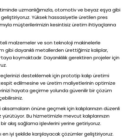
retiminde uzmanlığımızla, otomotiv ve beyaz eşya gibi
 geliştiriyoruz. Yüksek hassasiyetle üretilen pres
ımıyla müşterilerimizin kesintisiz üretim ihtiyaçlarına
liteli malzemeler ve son teknoloji makinelerle
 gibi dayanıklı metallerden ürettiğimiz kalıplar,
taya koymaktadır. Dayanıklılık gerektiren projeler için
ruz.
reçlerinizi desteklemek için prototip kalıp üretimi
tespit edilmesine ve üretim maliyetlerinin optimize
lerinizi hayata geçirme yolunda güvenilir bir çözüm
bilirsiniz.
i aksamaların önüne geçmek için kalıplarınızın düzenli
 yürütüyor. Bu hizmetimizle mevcut kalıplarınızın
ir akış sağlama işlevlerini yerine getiriyoruz.
ı en iyi şekilde karşılayacak çözümler geliştiriyoruz.