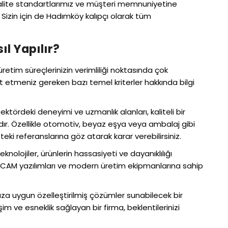
 kalite standartlarımız ve müşteri memnuniyetine
 Sizin için de Hadımköy kalıpçı olarak tüm
l Yapılır?
 üretim süreçlerinizin verimliliği noktasında çok
t etmeniz gereken bazı temel kriterler hakkında bilgi
ktördeki deneyimi ve uzmanlık alanları, kaliteli bir
ır. Özellikle otomotiv, beyaz eşya veya ambalaj gibi
eki referanslarına göz atarak karar verebilirsiniz.
eknolojiler, ürünlerin hassasiyeti ve dayanıklılığı
CAM yazılımları ve modern üretim ekipmanlarına sahip
ınıza uygun özelleştirilmiş çözümler sunabilecek bir
şim ve esneklik sağlayan bir firma, beklentilerinizi