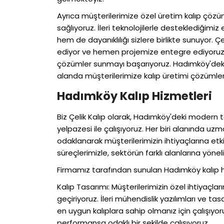
Ayrıca müşterilerimize özel üretim kalıp çözüm
sağlıyoruz. İleri teknolojilerle desteklediğimiz 
hem de dayanıklılığı sizlere birlikte sunuyor. Çe
ediyor ve hemen projemize entegre ediyoruz. Bu
çözümler sunmayı başarıyoruz. Hadımköy'deki 
alanda müşterilerimize kalıp üretimi çözümle
Hadımköy Kalıp Hizmetleri
Biz Çelik Kalıp olarak, Hadımköy'deki modern te
yelpazesi ile çalışıyoruz. Her biri alanında u
odaklanarak müşterilerimizin ihtiyaçlarına etkil
süreçlerimizle, sektörün farklı alanlarına yönel
Firmamız tarafından sunulan Hadımköy kalıp hi
Kalıp Tasarımı: Müşterilerimizin özel ihtiyaçları
geçiriyoruz. İleri mühendislik yazılımları ve tasa
en uygun kalıplara sahip olmanız için çalışıy
performansa odaklı bir şekilde çalışıyoruz.