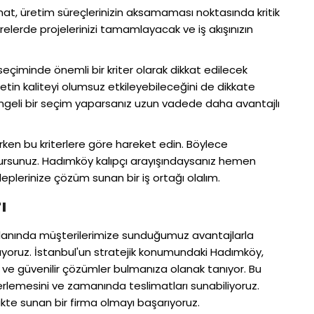
mat, üretim süreçlerinizin aksamaması noktasında kritik
sürelerde projelerinizi tamamlayacak ve iş akışınızın
 seçiminde önemli bir kriter olarak dikkat edilecek
etin kaliteyi olumsuz etkileyebileceğini de dikkate
engeli bir seçim yaparsanız uzun vadede daha avantajlı
ken bu kriterlere göre hareket edin. Böylece
 olursunuz. Hadımköy kalıpçı arayışındaysanız hemen
aleplerinize çözüm sunan bir iş ortağı olalım.
ı
ı alanında müşterilerimize sunduğumuz avantajlarla
ıyoruz. İstanbul'un stratejik konumundaki Hadımköy,
ı ve güvenilir çözümler bulmanıza olanak tanıyor. Bu
 ilerlemesini ve zamanında teslimatları sunabiliyoruz.
rlikte sunan bir firma olmayı başarıyoruz.