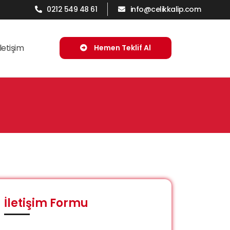
0212 549 48 61
info@celikkalip.com
İletişim
Hemen Teklif Al
İletişim Formu