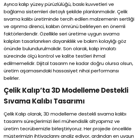
Ayrıca kalıp yüzey pürüzlülüğü, baskı kuvvetleri ve
bağlama sistemleri detaylı şekilde planlanmalıdır. Çelik
sıvama kalıbı üretiminde tercih edilen malzemenin sertliği
ve aşınma direnci, kalıbın ömrünü belirleyen en önemli
faktörlerdendir. Özellikle seri üretime uygun sıvama
kalıpları tasarlanırken dayanıklılık ve bakım kolaylığı göz
önünde bulundurulmalıdır. Son olarak, kalıp imalatı
sürecinde ölçü kontrol ve kalite testleri ihmal
edilmemelidir. Dijital tasarım ne kadar doğru olursa olsun,
üretim aşamasındaki hassasiyet nihai performansı
belirler.
Çelik Kalıp’ta 3D Modelleme Destekli
Sıvama Kalıbı Tasarımı
Çelik Kalıp olarak, 3D modelleme destekli sıvama kalıbı
tasarımı süreçlerimizi ileri mühendislik altyapımız ve
üretim tecrübemizle birleştiriyoruz. Her projede öncelikle
müşterimizin ihtiyaçlarını analiz ediyor, ardından en uygun