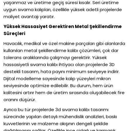
yaşanmaz ve üretime geçiş süresi kısalır. Seri üretime
uygun sıvama kalıpları, özellikle yüksek adetli projelerde
maliyet avantajı yaratır.
Yüksek Hassasiyet Gerektiren Metal Şekillendirme
Süreçleri
Havacılık, medikal ve özel makine parçaları gibi alanlarda
kullanılan metal şekillendirme kalıbı çözümleri, çok dar
tolerans aralıklarında çalışmayı gerektirir. Yüksek
hassasiyetli sıvama kalıbı ihtiyacı olan projelerde 3D
destekli tasarım, hata payını minimum seviyeye indirir.
Dijital modelleme sayesinde kalıp yüzeyleri mikron
seviyesinde optimize edilebilir. Bu durum, hem ürün
kalitesini artırır hem de üretim sırasında oluşabilecek fire
oranını düşürür.
Ayrıca bu tür projelerde 3d sıvama kalıbı tasarımı
sürecinde yapılan detaylı mühendislik analizleri, baskı
kuvvetlerinin ve malzeme akışının dengeli şekilde
dağıtılmasını sağlar. Özellikle ince cidarlı ve karmaşık