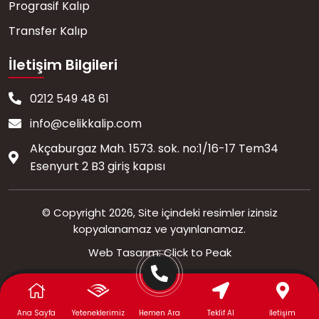
Prograsif Kalıp
Transfer Kalıp
İletişim Bilgileri
0212 549 48 61
info@celikkalip.com
Akçaburgaz Mah. 1573. sok. no:1/16-17 Tem34
Esenyurt 2 B3 giriş kapısı
© Copyright 2026, Site içindeki resimler izinsiz
kopyalanamaz ve yayınlanamaz.
Web Tasarım: Click to Peak
Ana Sayfa
Yeteneklerimiz
Hemen Ara
Teklif Al
İletişim